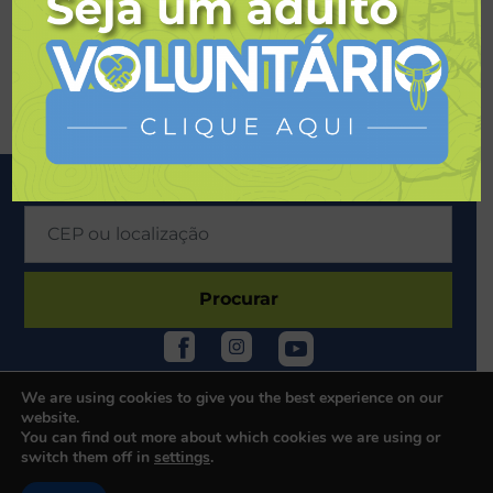
PROCURE UM GRUPO ESCOTEIRO
Procurar
We are using cookies to give you the best experience on our
website.
You can find out more about which cookies we are using or
switch them off in
settings
.
© 2026 Escoteiros do Brasil - Todos os direitos reservados