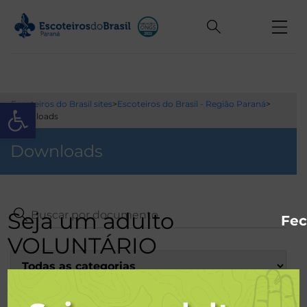
Open toolbar
Escoteiros do Brasil sites
>
Escoteiros do Brasil - Região Paraná
>
Downloads
Downloads
Seja um adulto
Fec
VOLUNTÁRIO