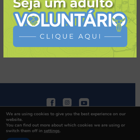
Selecione algo no menu
We are using cookies to give you the best experience on our
website.
You can find out more about which cookies we are using or
switch them off in
settings
.
© 2026 Escoteiros do Brasil - Todos os direitos reservados