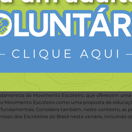
e as pessoas sejam capazes de atuar de modo criativo e
rma progressiva, oportunidades para que crianças, ado
s responsáveis, solidários, autônomos e comprometidos,
ra determinante para a aquisição de competências para 
speito pela diversidade, habilidades para lidar com a co
sil é o conjunto de ideias e definições fundamentais qu
posta educativa e especificando os meios necessários par
ia.
ndamentos do Movimento Escoteiro, que oferecem uma 
a o Movimento Escoteiro como uma proposta de educação
es fundamentais. Considera também, neste contexto, as 
omisso dos Escoteiros do Brasil neste cenário, incluindo