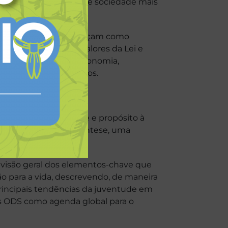
 ativo na construção de sociedade mais
lescentes e jovens cresçam como
 de acordo com os valores da Lei e
a vida, tais como autonomia,
mplexidade, entre outros.
e outorgam identidade e propósito à
a alcançá-la. É, em síntese, uma
visão geral dos elementos-chave que
 para a vida, descrevendo, de maneira
principais tendências da juventude em
 os ODS como agenda global para o