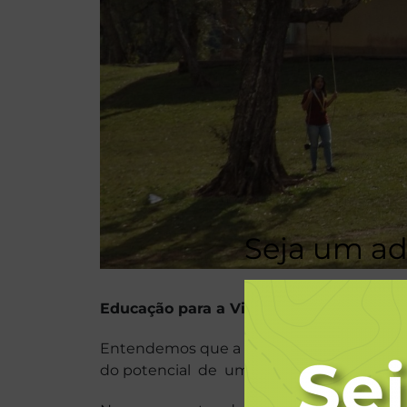
Seja um a
Educação para a Vida
Entendemos que a educação é um process
do potencial de uma pessoa, como indi