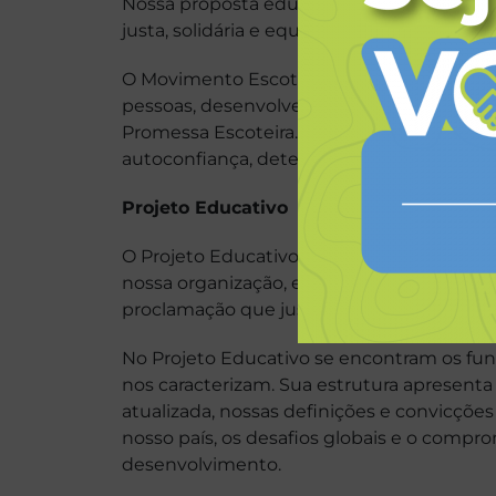
Nossa proposta educativa busca ajudar qu
justa, solidária e equitativa.
O Movimento Escoteiro proporciona, de fo
pessoas, desenvolvendo-se como indivíduo
Promessa Escoteira. Colaboramos de manei
autoconfiança, determinação, liderança, re
Projeto Educativo
O Projeto Educativo dos Escoteiros do Bra
nossa organização, explicitando nossa pro
proclamação que justifica a nossa existênc
No Projeto Educativo se encontram os fu
nos caracterizam. Sua estrutura apresent
atualizada, nossas definições e convicçõ
nosso país, os desafios globais e o compr
desenvolvimento.