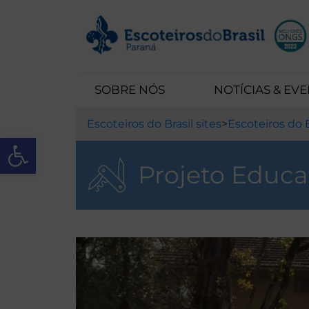
SOBRE NÓS
NOTÍCIAS & EV
Escoteiros do Brasil sites
>
Escoteiros do B
Open toolbar
Projeto Educa