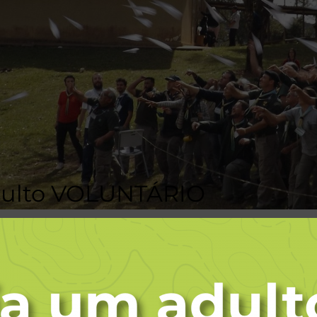
dulto VOLUNTÁRIO
o que se estende ao longo da vida e que promove o d
víduo e como membro da sociedade.