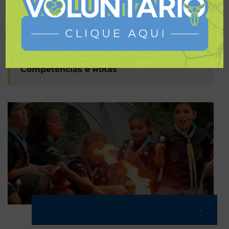
Perfis, Cargos e Funções
Competências e Rotas
-