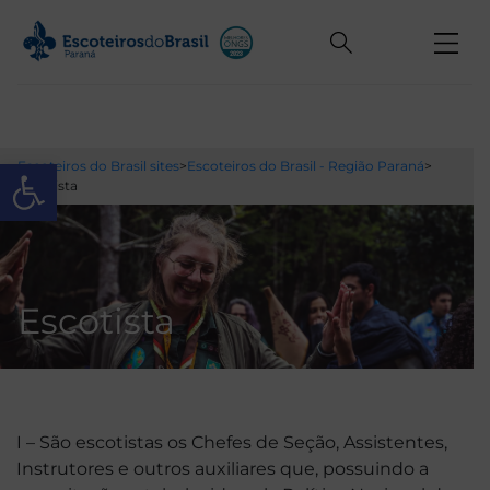
Open toolbar
Escoteiros do Brasil sites
>
Escoteiros do Brasil - Região Paraná
>
Escotista
Escotista
I – São escotistas os Chefes de Seção, Assistentes,
Instrutores e outros auxiliares que, possuindo a