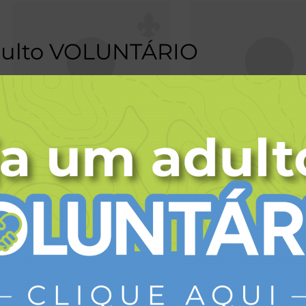
dulto VOLUNTÁRIO
BRUNA LORENZETTI
LARISSE RODRIGU
Líder de Operações
Auxiliar Financeir
lideroperacoes@escoteirospr.org.br
financeiro@escoteirospr.