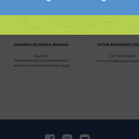
AMANDA OLIVEIRA AMARAL
VITOR EDUARDO CA
Auxiliar
Comunicação
Administrativo/Atendimento
comunica@escoteirospr.o
atendimento@escoteirospr.org.br