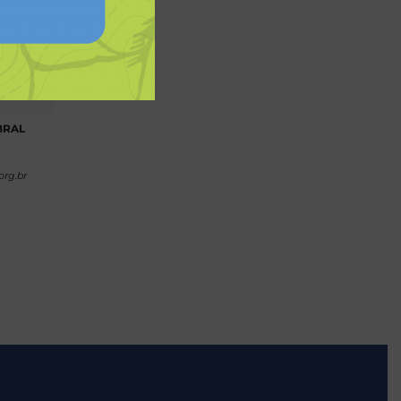
BRAL
rg.br