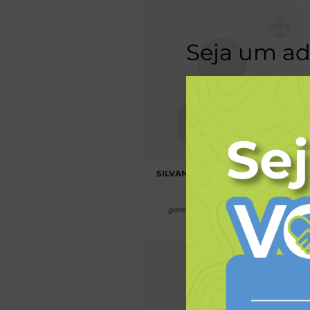
Seja um a
SILVANA SOUZA DOS SANTOS
Gerente
gerente@escoteirospr.org.br