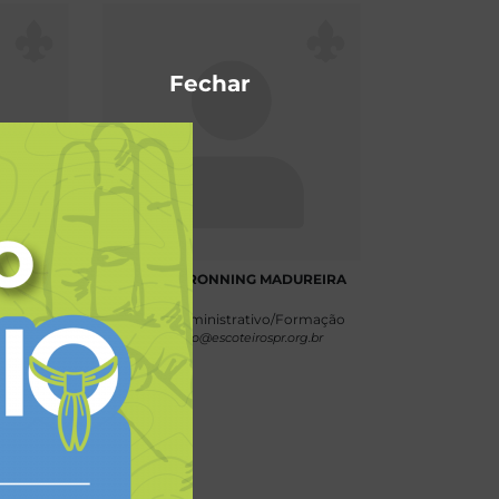
Fechar
ES
GUSTAVO RONNING MADUREIRA
o
Auxiliar Administrativo/Formação
org.br
formacao@escoteirospr.org.br