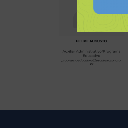
FELIPE AUGUSTO
Auxiliar Administrativo/Programa
Educativo
programaeducativo@escoteirospr.org.
br